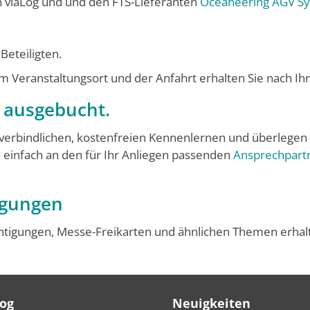
h viaLog und und den FTS-Lieferanten
Oceaneering AGV 
Beteiligten.
em Veranstaltungsort und der Anfahrt erhalten Sie nach I
r ausgebucht.
verbindlichen, kostenfreien Kennenlernen und überlegen
h einfach an den für Ihr Anliegen passenden
Ansprechpart
igungen
chtigungen, Messe-Freikarten und ähnlichen Themen erhal
Log
Neuigkeiten