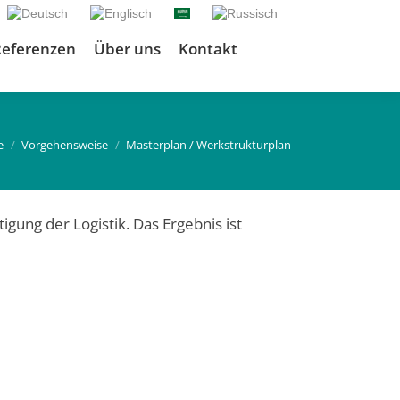
Referenzen
Über uns
Kontakt
 hier:
e
Vorgehensweise
Masterplan / Werkstrukturplan
tigung der Logistik. Das Ergebnis ist