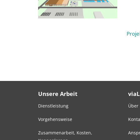
Proje
Unsere Arbeit
via
Dienstleistung
Über
Vorgehensweise
Konta
Zusammenarbeit, Kosten,
Anspr