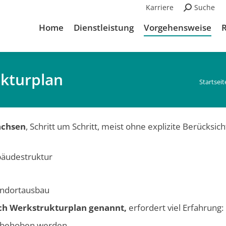
Karriere
Suchen:
Suche
Home
Dienstleistung
Vorgehensweise
ukturplan
Du bist
Startseit
achsen
, Schritt um Schritt, meist ohne explizite Berücksich
bäudestruktur
andortausbau
ch Werkstrukturplan genannt,
erfordert viel Erfahrung:
 behoben werden.