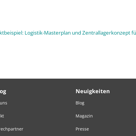
ktbeispiel: Logistik-Masterplan und Zentrallagerkonzept 
Log
Neuigkeiten
 uns
Blog
kt
Magazin
echpartner
Presse