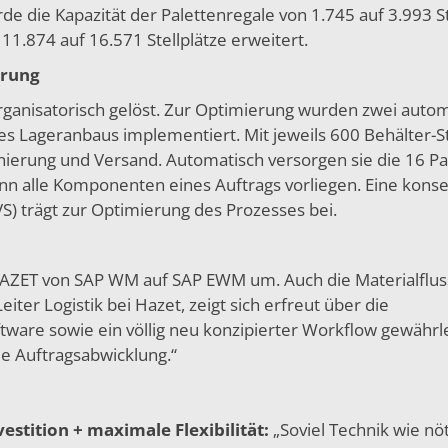
e die Kapazität der Palettenregale von 1.745 auf 3.993 St
11.874 auf 16.571 Stellplätze erweitert.
erung
rganisatorisch gelöst. Zur Optimierung wurden zwei auto
es Lageranbaus implementiert. Mit jeweils 600 Behälter-St
nierung und Versand. Automatisch versorgen sie die 16 Pa
nn alle Komponenten eines Auftrags vorliegen. Eine kons
) trägt zur Optimierung des Prozesses bei.
 HAZET von SAP WM auf SAP EWM um. Auch die Materialflu
eiter Logistik bei Hazet, zeigt sich erfreut über die
tware sowie ein völlig neu konzipierter Workflow gewährl
le Auftragsabwicklung.“
stition + maximale Flexibilität:
„Soviel Technik wie nöt