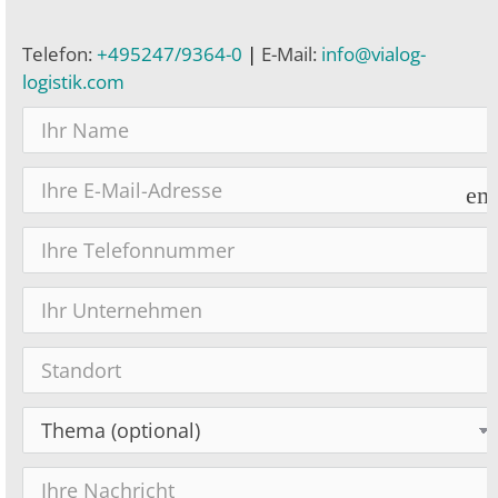
Telefon:
+495247/9364-0
|
E-Mail:
info@vialog-
logistik.com
em