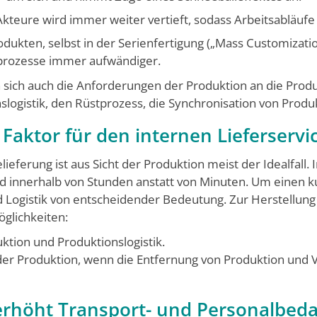
Akteure wird immer weiter vertieft, sodass Arbeitsablä
odukten, selbst in der Serienferti­gung („Mass Customizati
prozesse immer aufwändiger.
ich auch die Anforderungen der Produkti­on an die Produkti
ogistik, den Rüstprozess, die Synchronisation von Produk
 Faktor für den internen Lieferservi
ieferung ist aus Sicht der Produktion meist der Idealfall. I
d innerhalb von Stunden anstatt von Minuten. Um einen ku
nd Logistik von entscheidender Bedeutung. Zur Herstellu
öglichkeiten:
tion und Produktionslogistik.
n der Produktion, wenn die Entfernung von Pro­duktion und
rhöht Transport- und Personalbeda