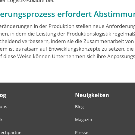
er Logistik-Abläufe bei.
nderungsprozess erfordert Abstimmun
änderungen in der Produktion stellen neue Anforderungen
hen, in dem die Leistung der Produktionslogistik regelmäß
cheidend verbes­sern, indem sie die Zusammenarbeit von 
 ist es ratsam auf Entwicklungskonzepte zu setzen, die 
 Auf diese Weise können Unternehmen sich ihre Anpassungsf
Log
Neuigkeiten
 uns
Blog
kt
Magazin
echpartner
Presse