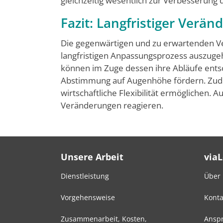
gleichzeitig wesentlich zur Verbesserung d
Fazit: Langfristiger Verä
Die gegenwärtigen und zu erwartenden Ver
langfristigen Anpassungspro­zess auszuge
können im Zuge dessen ihre Abläufe ents
Ab­stimmung auf Augenhöhe fördern. Zudem
wirtschaftliche Flexibilität ermöglichen.
Veränderungen reagieren.
Unsere Arbeit
via
Dienstleistung
Über
Vorgehensweise
Konta
Zusammenarbeit, Kosten,
Anspr