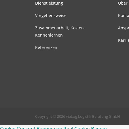
Dienstleistung
Über
Vorgehensweise
Konta
Zusammenarbeit, Kosten,
Anspr
Kennenlernen
Karri
Referenzen
Copyright © 2026 viaLog Logistik Beratung GmbH
Cookie Consent Banner von Real Cookie Banner