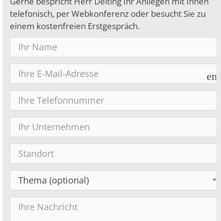
Gerne bespricht Herr Deiting Ihr Anliegen mit Ihnen
telefonisch, per Webkonferenz oder besucht Sie zu
einem kostenfreien Erstgespräch.
em