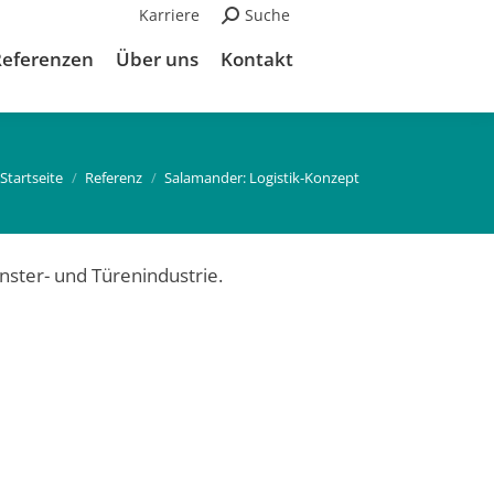
Karriere
Suchen:
Suche
Referenzen
Über uns
Kontakt
Du bist hier:
Startseite
Referenz
Salamander: Logistik-Konzept
enster- und Türenindustrie.