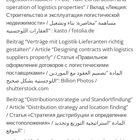
operation of logistics properties” /
Вклад «Лекция:
Строительство и эксплуатация логистической
недвижимости»
/
مساهمة “محاضرة: بناء وتشغيل
العقارات اللوجستية”
: kasto / fotolia.de
Beitrag “Verträge mit Logistik-Lieferanten richtig
gestalten” /
Article “Designing contracts with logistics
suppliers properly”
/ Статья «Правильное
оформление договоров с логистическими
поставщиками» /
المادة “تصميم العقود مع الموردين
اللوجستية بشكل صحيح”
: Billion Photos /
shutterstock.com
Beitrag “Distributionsstrategie und Standortfindung”
/
Article “Distribution strategy and location finding”
/ Статья «Стратегия дистрибуции и определение
местоположения» /
المادة “استراتيجية التوزيع وتحديد
الموقع”
: