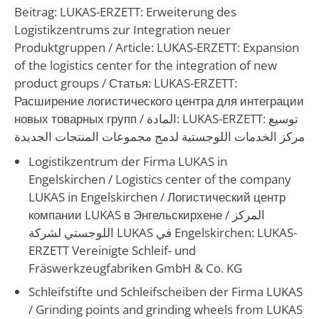
Beitrag: LUKAS-ERZETT: Erweiterung des
Logistikzentrums zur Integration neuer
Produktgruppen /
Article: LUKAS-ERZETT: Expansion
of the logistics center for the integration of new
product groups
/ Статья: LUKAS-ERZETT:
Расширение логистического центра для интеграции
новых товарных групп /
المادة: LUKAS-ERZETT: توسيع
مركز الخدمات اللوجستية لدمج مجموعات المنتجات الجديدة
Logistikzentrum der Firma LUKAS in
Engelskirchen /
Logistics center of the company
LUKAS in Engelskirchen
/
Логистический центр
компании LUKAS в Энгельскирхене
/
المركز
اللوجستي لشركة LUKAS في Engelskirchen
:
LUKAS-
ERZETT Vereinigte Schleif- und
Fräswerkzeugfabriken GmbH & Co. KG
Schleifstifte und Schleifscheiben der Firma LUKAS
/
Grinding points and grinding wheels from LUKAS