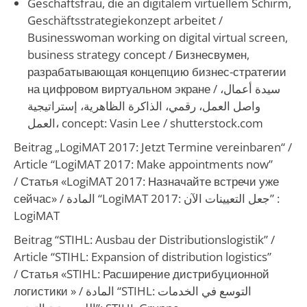
Geschäftsfrau, die an digitalem virtuellem Schirm,
Geschäftsstrategiekonzept arbeitet
/
Businesswoman working on digital virtual screen,
business strategy concept / Бизнесвумен,
разрабатывающая концепцию бизнес-стратегии
на цифровом виртуальном экране /
سيدة أعمال،
واصل العمل، رقمي، الذاكرة الظاهرية، إستراتيجية
العمل، concept
: Vasin Lee / shutterstock.com
Beitrag „LogiMAT 2017: Jetzt Termine vereinbaren“ /
Article “LogiMAT 2017: Make appointments now”
/ Статья «LogiMAT 2017: Назначайте встречи уже
сейчас» /
المادة “LogiMAT 2017: جعل التعيينات الآن”
:
LogiMAT
Beitrag “STIHL: Ausbau der Distributionslogistik” /
Article “STIHL: Expansion of distribution logistics”
/ Статья «STIHL: Расширение дистрибуционной
логистики » /
المادة “STIHL: التوسع في الخدمات