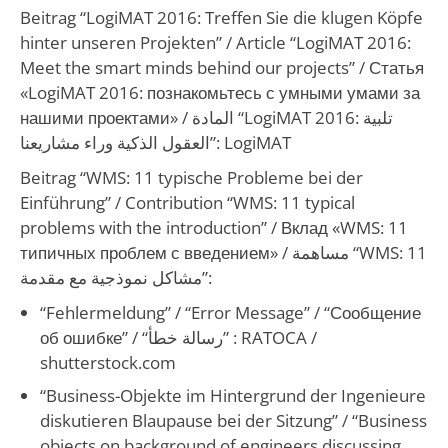
Beitrag “LogiMAT 2016: Treffen Sie die klugen Köpfe
hinter unseren Projekten” /
Article “LogiMAT 2016:
Meet the smart minds behind our projects”
/
Статья
«LogiMAT 2016: познакомьтесь с умными умами за
нашими проектами»
/
المادة “LogiMAT 2016: تلبية
العقول الذكية وراء مشاريعنا”
: LogiMAT
Beitrag “WMS: 11 typische Probleme bei der
Einführung” /
Contribution “WMS: 11 typical
problems with the introduction”
/
Вклад «WMS: 11
типичных проблем с введением»
/
مساهمة “WMS: 11
مشاكل نموذجية مع مقدمة”
:
“Fehlermeldung” / “Error Message” /
“Сообщение
об ошибке”
/
“رسالة خطأ”
: RATOCA /
shutterstock.com
“Business-Objekte im Hintergrund der Ingenieure
diskutieren Blaupause bei der Sitzung”
/ “Business
objects on background of engineers discussing