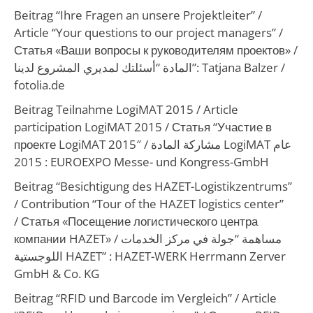
Beitrag “Ihre Fragen an unsere Projektleiter” /
Article “Your questions to our project managers” /
Статья «Ваши вопросы к руководителям проектов» /
المادة “أسئلتك لمديري المشروع لدينا”:
Tatjana Balzer /
fotolia.de
Beitrag Teilnahme LogiMAT 2015 /
Article
participation LogiMAT 2015
/
Статья
“
Участие в
проекте LogiMAT 2015″
/
مشاركة المادة LogiMAT عام
2015
: EUROEXPO Messe- und Kongress-GmbH
Beitrag “Besichtigung des HAZET-Logistikzentrums”
/
Contribution “Tour of the HAZET logistics center”
/
Статья «Посещение логистического центра
компании HAZET»
/
مساهمة “جولة في مركز الخدمات
اللوجستية HAZET”
: HAZET-WERK Herrmann Zerver
GmbH & Co. KG
Beitrag “RFID und Barcode im Vergleich” /
Article