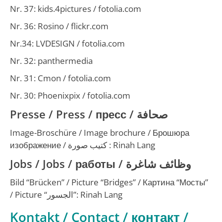
Nr. 37: kids.4pictures / fotolia.com
Nr. 36: Rosino / flickr.com
Nr.34: LVDESIGN / fotolia.com
Nr. 32: panthermedia
Nr. 31: Cmon / fotolia.com
Nr. 30: Phoenixpix / fotolia.com
Presse / Press /
пресс
/
صحافة
Image-Broschüre / Image brochure /
Брошюра
изображение
/
كتيب صورة
: Rinah Lang
Jobs / Jobs /
работы
/
وظائف شاغرة
Bild “Brücken” /
Picture “Bridges”
/
Картина “Мосты”
/
Picture “الجسور”
: Rinah Lang
Kontakt / Contact /
контакт
/