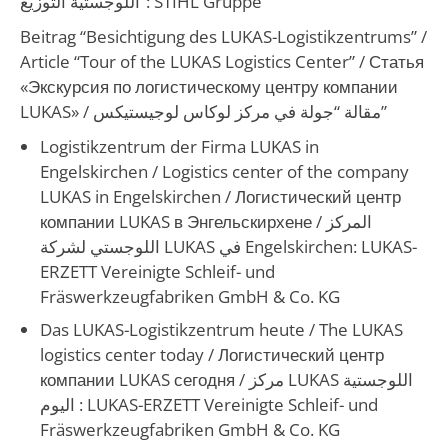
اللوجستية التوزيع”
: STIHL Gruppe
Beitrag “Besichtigung des LUKAS-Logistikzentrums” /
Article “Tour of the LUKAS Logistics Center”
/ Статья
«Экскурсия по логистическому центру компании
LUKAS» /
مقالة “جولة في مركز لوكاس لوجيستيكس”
Logistikzentrum der Firma LUKAS in
Engelskirchen /
Logistics center of the company
LUKAS in Engelskirchen
/ Логистический центр
компании LUKAS в Энгельскирхене /
المركز
اللوجستي لشركة LUKAS في Engelskirchen
:
LUKAS-
ERZETT Vereinigte Schleif- und
Fräswerkzeugfabriken GmbH & Co. KG
Das LUKAS-Logistikzentrum heute /
The LUKAS
logistics center today
/ Логистический центр
компании LUKAS сегодня /
مركز LUKAS اللوجستية
اليوم
:
LUKAS-ERZETT Vereinigte Schleif- und
Fräswerkzeugfabriken GmbH & Co. KG