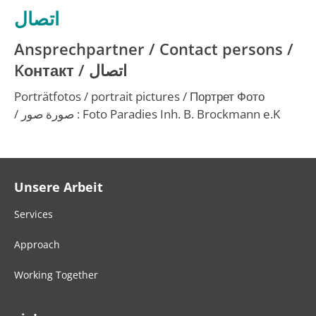
اتصال
Ansprechpartner / Contact persons /
K
онтакт
/
اتصال
Porträtfotos / portrait pictures /
Портрет
Фото
/
صورة صور
: Foto Paradies Inh. B. Brockmann e.K
Unsere Arbeit
Services
Approach
Working Together