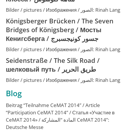
Bilder / pictures / Изображения /
الصور
: Rinah Lang
Königsberger Brücken / The Seven
Bridges of Königsberg /
Мосты
Кенигсберга
/
جسور كونيجسبرج
Bilder / pictures / Изображения /
الصور
: Rinah Lang
Seidenstraße / The Silk Road /
шелковый путь
/
طريق الحرير
Bilder / pictures / Изображения /
الصور
: Rinah Lang
Blog
Beitrag “Teilnahme CeMAT 2014” /
Article
“Participation CeMAT 2014”
/
Статья «Участие в
CeMAT 2014»
/
المادة “المشاركة CeMAT 2014”
:
Deutsche Messe