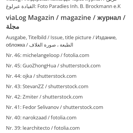
القيادة عبرلوغ
: Foto Paradies Inh. B. Brockmann e.K
viaLog Magazin / magazine /
журнал
/
مجلة
Ausgabe, Titelbild /
Issue, title picture /
Издание,
обложка
/
الطبعة ، صورة الغلاف
Nr. 46: michelangeloop / fotolia.com
Nr. 45: GuoZhongHua / shutterstock.com
Nr. 44: ojka / shutterstock.com
Nr. 43: StevanZZ / shutterstock.com
Nr. 42: Zmiter / shutterstock.com
Nr. 41: Fedor Selivanov / shutterstock.com
Nr. 40: narokzaad / fotolia.com
Nr. 39: learchitecto / fotolia.com