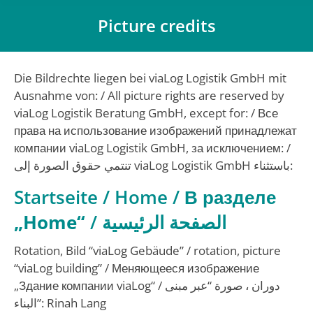
Picture credits
You are here:
Die Bildrechte liegen bei viaLog Logistik GmbH mit
Ausnahme von: / All picture rights are reserved by
viaLog Logistik Beratung GmbH, except for: /
Все
права на использование изображений принадлежат
компании viaLog Logistik GmbH, за исключением: /
تنتمي حقوق الصورة إلى viaLog Logistik GmbH باستثناء:
Startseite / Home /
В разделе
„Home“
/
الصفحة الرئيسية
Rotation, Bild “viaLog Gebäude” / rotation, picture
“viaLog building” / Меняющееся изображение
„Здание компании viaLog“ /
دوران ، صورة “عبر مبنى
البناء”
: Rinah Lang