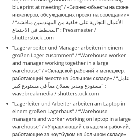
blueprint at meeting” /
«Бизнес-объекты на фоне
инженеров, обсуждающих проект на совещании»
/
“الأعمال التجارية على خلفية من المهندسين مناقشة
المخطط في الاجتماع”
: Pressmaster /
shutterstock.com
“Lagerarbeiter und Manager arbeiten in einem
großen Lager zusammen”
/ “Warehouse worker
and manager working together in a large
warehouse” /
«Складской рабочий и менеджер,
работающий вместе на большом складе»
/
“عامل
مستودع ومدير يعملان معاً في مستودع كبير”
:
wavebreakmedia / shutterstock.com
“Lagerleiter und Arbeiter arbeiten am Laptop in
einem großen Lagerhaus”
/ “Warehouse
managers and worker working on laptop in a large
warehouse” / «Управляющий складом и рабочий,
работающие за ноутбуком на большом складе»