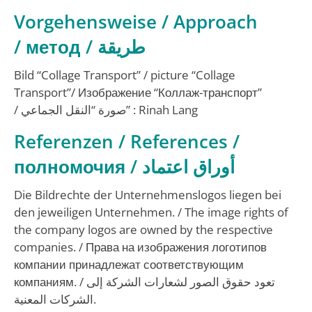
Vorgehensweise / Approach
/
метод
/
طريقة
Bild “Collage Transport” / picture “Collage
Transport”/
Изображение “Коллаж-транспорт”
/
صورة “النقل الجماعي”
: Rinah Lang
Referenzen / References /
полномочия /
أوراق اعتماد
Die Bildrechte der Unternehmenslogos liegen bei
den jeweiligen Unternehmen. /
The image rights of
the company logos are owned by the respective
companies.
/
Права на изображения логотипов
компании принадлежат соответствующим
компаниям.
/
تعود حقوق الصور لشعارات الشركة إلى
الشركات المعنية.