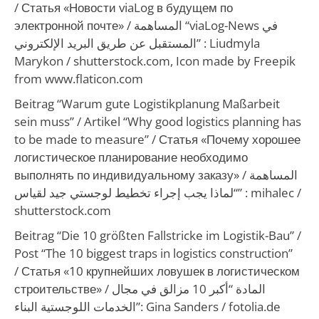
/ Статья «Новости viaLog в будущем по
электронной почте» /
المساهمة “viaLog-News في
المستقبل عن طريق البريد الإلكتروني”
: Liudmyla
Marykon / shutterstock.com,
Icon made by Freepik
from www.flaticon.com
Beitrag “Warum gute Logistikplanung Maßarbeit
sein muss” /
Artikel “Why good logistics planning has
to be made to measure”
/ Статья «Почему хорошее
логистическое планирование необходимо
выполнять по индивидуальному заказу» /
المساهمة
“لماذا يجب إجراء تخطيط لوجستي جيد لقياس”
: mihalec /
shutterstock.com
Beitrag “Die 10 größten Fallstricke im Logistik-Bau” /
Post “The 10 biggest traps in logistics construction”
/
Статья «10 крупнейших ловушек в логистическом
строительстве»
/
المادة “أكبر 10 مزالق في مجال
الخدمات اللوجستية البناء”
: Gina Sanders / fotolia.de