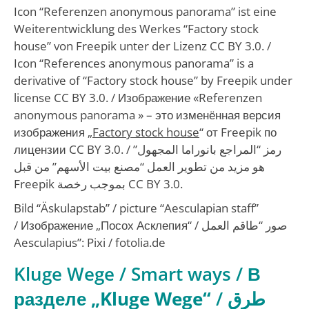
Icon “Referenzen anonymous panorama” ist eine
Weiterentwicklung des Werkes “Factory stock
house” von Freepik unter der Lizenz CC BY 3.0. /
Icon “References anonymous panorama” is a
derivative of “Factory stock house” by Freepik under
license CC BY 3.0. / Изображение «Referenzen
anonymous panorama » – это изменённая версия
изображения „
Factory stock house
“ от Freepik по
лицензии CC BY 3.0. /
رمز “المراجع بانوراما المجهول”
هو مزيد من تطوير العمل “مصنع بيت الأسهم” من قبل
Freepik بموجب رخصة CC BY 3.0.
Bild “Äskulapstab” / picture “Aesculapian staff”
/
Изображение „Посох Асклепия“ /
صور “طاقم العمل
Aesculapius”
: Pixi / fotolia.de
Kluge Wege / Smart ways /
В
разделе „Kluge Wege“
/
طرق