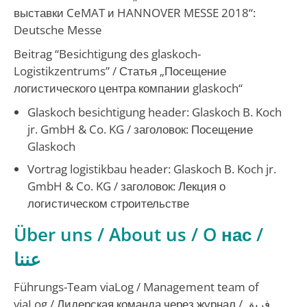
выставки CeMAT и HANNOVER MESSE 2018“:
Deutsche Messe
Beitrag “Besichtigung des glaskoch-
Logistikzentrums” / Статья „Посещение
логистического центра компании glaskoch“
Glaskoch besichtigung header:
Glaskoch B. Koch
jr. GmbH & Co. KG /
заголовок: Посещение
Glaskoch
Vortrag logistikbau header:
Glaskoch B. Koch jr.
GmbH & Co. KG / заголовок: Лекция о
логистическом строительстве
Über uns / About us / O
нас /
عننا
Führungs-Team viaLog / Management team of
viaLog /
Лидерская команда через журнал
/
فريق