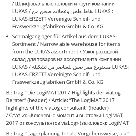
/ Шлифовальные головки и круги компании
LUKAS /
نقاط طحن وعجلات طحن من LUKAS
:
LUKAS-ERZETT Vereinigte Schleif- und
Fräswerkzeugfabriken GmbH & Co. KG
Schmalganglager für Artikel aus dem LUKAS-
Sortiment /
Narrow aisle warehouse for items
from the LUKAS assortment
/ Узкопроходной
склад для товаров из ассортимента компании
LUKAS /
مستودع ممر ضيق للعناصر من تشكيلة LUKAS
:
LUKAS-ERZETT Vereinigte Schleif- und
Fräswerkzeugfabriken GmbH & Co. KG
Beitrag: “Die LogiMAT 2017-Highlights der viaLog-
Berater” (header) /
Article: “The LogiMAT 2017
highlights of the viaLog consultant” (header)
/ Статья: «Ключевые моменты выставки LogiMAT
2017 от консультантов viaLog» (заголовок): LogiMAT
Beitrag: “Lagerplanung: Inhalt, Vorgehensweise, u.a.”