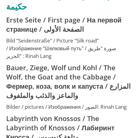
حكيمة
Erste Seite / First page /
На первой
странице
/
الصفحة الأولى
Bild “Seidenstraße” / Picture “Silk road”
/
Изображение “Шелковый путь”
/
صورة “طريق
الحرير”
: Rinah Lang
Bauer, Ziege, Wolf und Kohl / The
Wolf, the Goat and the Cabbage /
Фермер, коза, волк и капуста
/
المزارع
والماعز والذئب والملفوف
Bilder / pictures / Изображения /
الصور
: Rinah Lang
Labyrinth von Knossos / The
Labyrinth of Knossos /
Лабиринт
Кносса
/
متاهة كنوسوس