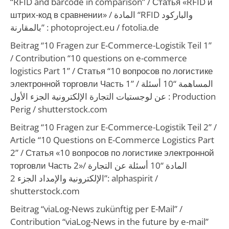
“RFID and barcode in comparison” /
Статья «RFID и
штрих-код в сравнении»
/
المادة “RFID والباركود
بالمقارنة”
: photoproject.eu / fotolia.de
Beitrag “10 Fragen zur E-Commerce-Logistik Teil 1”
/
Contribution “10 questions on e-commerce
logistics Part 1”
/
Статья “10 вопросов по логистике
электронной торговли Часть 1”
/
المساهمة “10 أسئلة
عن لوجستيات التجارة الإلكترونية الجزء الأول
: Production
Perig / shutterstock.com
Beitrag “10 Fragen zur E-Commerce-Logistik Teil 2” /
Article “10 Questions on E-Commerce Logistics Part
2”
/
Статья «10 вопросов по логистике электронной
торговли Часть 2»
/
المادة “10 أسئلة عن التجارة
الإلكترونية والإمداد الجزء 2”
: alphaspirit /
shutterstock.com
Beitrag “viaLog-News zukünftig per E-Mail” /
Contribution “viaLog-News in the future by e-mail”