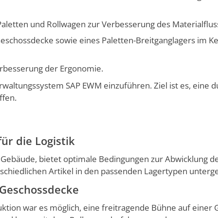
Paletten und Rollwagen zur Verbesse­rung des Materialflus
r Geschossdecke sowie eines Paletten-Breitganglagers im K
erbesserung der Ergonomie.
r­waltungssystem SAP EWM einzuführen. Ziel ist es, eine d
ffen.
r die Logistik
 Gebäude, bietet optimale Bedin­gungen zur Abwicklung de
erschiedlichen Artikel in den passenden Lagertypen unter
 Geschossdecke
ruktion war es möglich, eine freitra­gende Bühne auf einer