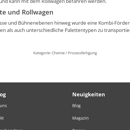
n und kann mit dem Rollwagen befahren werden.
tte und Rollwagen
osse und Bühnenebenen hinweg wurde eine Kombi-Fördertechn
n als auch unterschiedliche Palettentypen zu transportie
Kategorie:
Chemie / Prozessfertigung
Log
Neuigkeiten
 uns
Blog
kt
Magazin