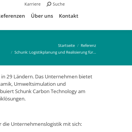
Karriere
Suchen:
Suche
Referenzen
Über uns
Kontakt
u bist hier:
Startseite
Referenz
Schunk: Logistikplanung und Realisierung für…
n in 29 Ländern. Das Unternehmen bietet
ramik, Umweltsi­mulation und
tribuiert Schunk Carbon Technology am
iklösungen.
die Unternehmenslogistik mit sich: