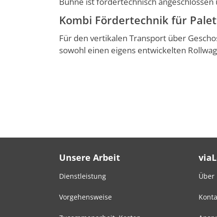
Bühne ist förder­technisch angeschlosse
Kombi Fördertechnik für Pale
Für den vertikalen Transport über Ge­sch
sowohl einen eigens entwickelten Rollwage
Unsere Arbeit
via
Dienstleistung
Über
Vorgehensweise
Konta