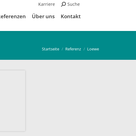
Karriere
Suchen:
Suche
Referenzen
Über uns
Kontakt
Du bist hier:
Startseite
Referenz
Loewe