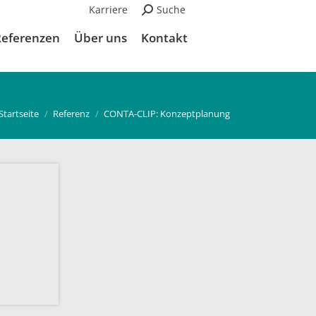
Karriere
Suchen:
Suche
Referenzen
Über uns
Kontakt
Du bist hier:
Startseite
Referenz
CONTA-CLIP: Konzeptplanung