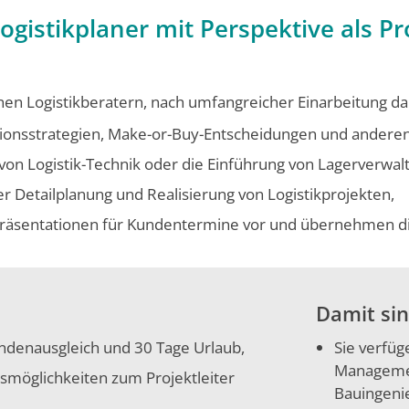
Logistikplaner mit Perspektive als Pr
n Logistikbera­tern, nach umfangreicher Einarbeitung da
utions­strategien, Make-or-Buy-Entscheidungen und and
z von Logistik-Technik oder die Einführung von Lagerverwa
der Detailplanung und Realisierung von Logistikprojekten,
 Präsentationen für Kundentermine vor und übernehmen d
Damit sin
undenausgleich und 30 Tage Urlaub,
Sie verfüg
Managemen
gsmöglichkeiten zum Projektleiter
Bauingenie