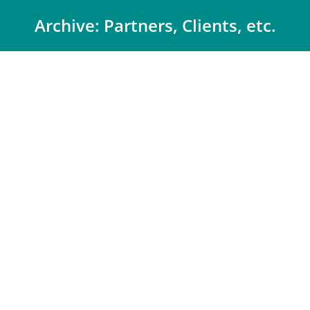
Archive:
Partners, Clients, etc.
Du bist hier:
Hexpol
Von
Liesa Schall
17 Januar 2018