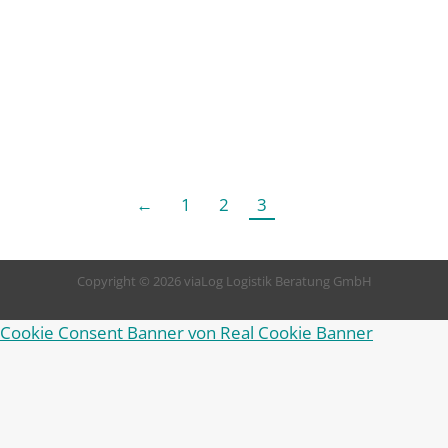
Hazet
Von
Liesa Schall
17 Januar 2018
←
1
2
3
Copyright © 2026 viaLog Logistik Beratung GmbH
Cookie Consent Banner von Real Cookie Banner