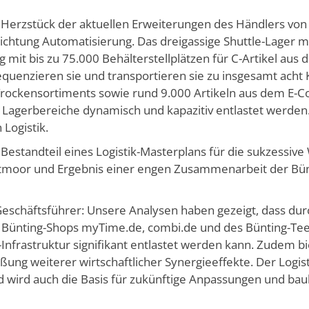
s Herzstück der aktuellen Erweiterungen des Händlers vo
Richtung Automatisierung. Das dreigassige Shuttle-Lager 
mit bis zu 75.000 Behälterstellplätzen für C-Artikel aus
sequenzieren sie und transportieren sie zu insgesamt acht
 Trockensortiments sowie rund 9.000 Artikeln aus dem E-
agerbereiche dynamisch und kapazitiv entlastet werden. 
 Logistik.
st Bestandteil eines Logistik-Masterplans für die sukzessiv
tmoor und Ergebnis einer engen Zusammenarbeit der Bü
g-Geschäftsführer: Unsere Analysen haben gezeigt, dass dur
er Bünting-Shops myTime.de, combi.de und des Bünting-
Infrastruktur signifikant entlastet werden kann. Zudem bi
eßung weiterer wirtschaftlicher Synergieeffekte. Der Logist
und wird auch die Basis für zukünftige Anpassungen und b