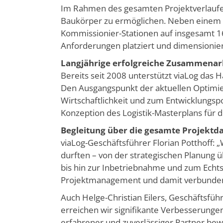
Im Rahmen des gesamten Projektverlaufes
Baukörper zu ermöglichen. Neben einem 
Kommissionier-Stationen auf insgesamt 1
Anforderungen platziert und dimensionier
Langjährige erfolgreiche Zusammenar
Bereits seit 2008 unterstützt viaLog das 
Den Ausgangspunkt der aktuellen Optimi
Wirtschaftlichkeit und zum Entwicklungsp
Konzeption des Logistik-Masterplans für 
Begleitung über die gesamte Projektd
viaLog-Geschäftsführer Florian Potthoff: „
durften – von der strategischen Planung ü
bis hin zur Inbetriebnahme und zum Echt
Projektmanagement und damit verbunden In
Auch Helge-Christian Eilers, Geschäftsfüh
erreichen wir signifikante Verbesserungen
erfahrener und zuverlässiger Partner bew