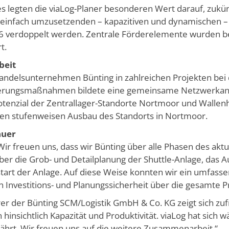
 legten die viaLog-Planer besonderen Wert darauf, zukü
einfach umzusetzenden – kapazitiven und dynamischen – 
6 verdoppelt werden. Zentrale Förderelemente wurden be
t.
beit
Handelsunternehmen Bünting in zahlreichen Projekten bei 
erungsmaßnahmen bildete eine gemeinsame Netzwerkanal
otenzial der Zentrallager-Standorte Nortmoor und Wallen
den stufenweisen Ausbau des Standorts in Nortmoor.
auer
Wir freuen uns, dass wir Bünting über alle Phasen des aktu
ber die Grob- und Detailplanung der Shuttle-Anlage, das 
start der Anlage. Auf diese Weise konnten wir ein umfas
vestitions- und Planungssicherheit über die gesamte Pro
rer der Bünting SCM/Logistik GmbH & Co. KG zeigt sich zu
 hinsichtlich Kapazität und Produktivität. viaLog hat sich
ährt. Wir freuen uns auf die weitere Zusammenarbeit.“