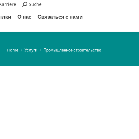
Karriere
Search:
Suche
ылки
О нас
Связаться с нами
You are here:
Home
Услуги
Промышленное строительство